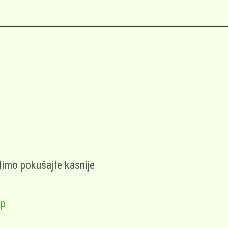
limo pokušajte kasnije
op