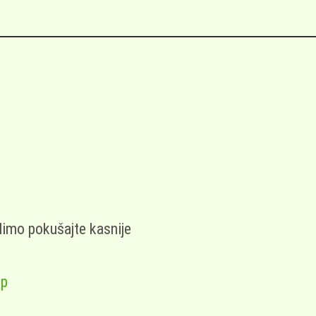
limo pokušajte kasnije
op