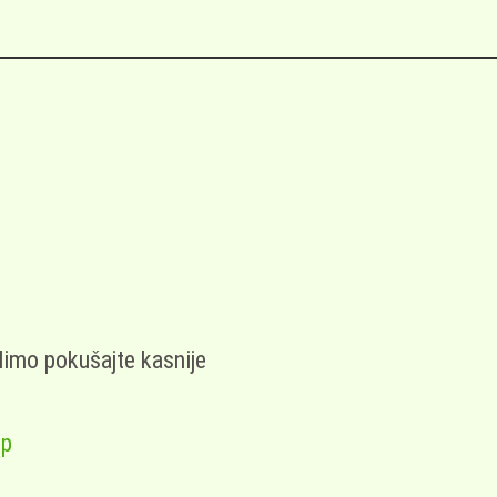
limo pokušajte kasnije
op